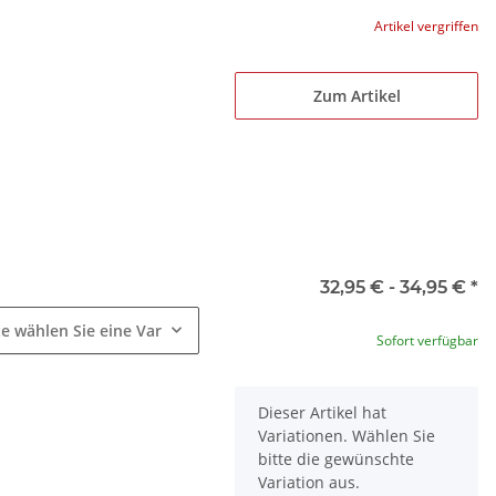
Artikel vergriffen
Zum Artikel
e
32,95 € -
34,95 €
*
te wählen Sie eine Variation.
Sofort verfügbar
x
Dieser Artikel hat
Variationen. Wählen Sie
bitte die gewünschte
Variation aus.