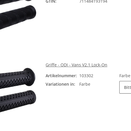
GTIN:
711484193194
Griffe - ODI - Vans V2.1 Lock-On
Artikelnummer:
103302
Farb
Variationen in:
Farbe
Bit