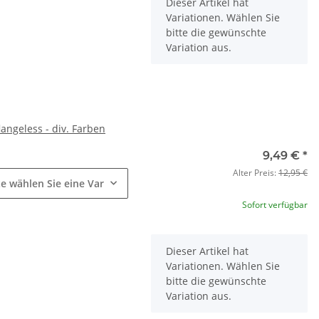
x
Dieser Artikel hat
Variationen. Wählen Sie
bitte die gewünschte
Variation aus.
langeless - div. Farben
e
9,49 €
*
Alter Preis:
12,95 €
te wählen Sie eine Variation.
Sofort verfügbar
x
Dieser Artikel hat
Variationen. Wählen Sie
bitte die gewünschte
Variation aus.