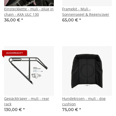
Einsteckkette - muli - plug in
Framekit - Muli -
chain - AXA ULC 130
Sonnensegel & Regencover
36,00 €
*
65,00 €
*
AUSVERKAUFT
Gepäckträger - muli - rear
Hundekissen - muli - dog
rack
cushion
130,00 €
*
75,00 €
*