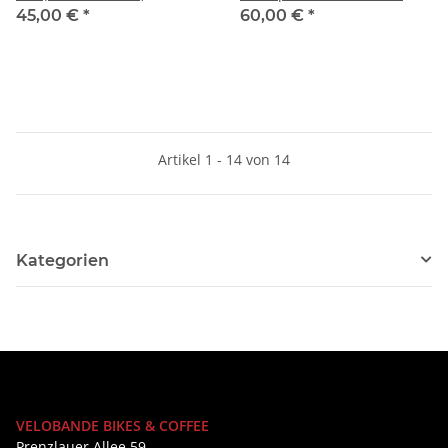
muli - transport mat -
45,00 €
*
60,00 €
*
Artikel 1 - 14 von 14
Kategorien
VELOBANDE BIKES & COFFEE
Prenzlauer Allee 59