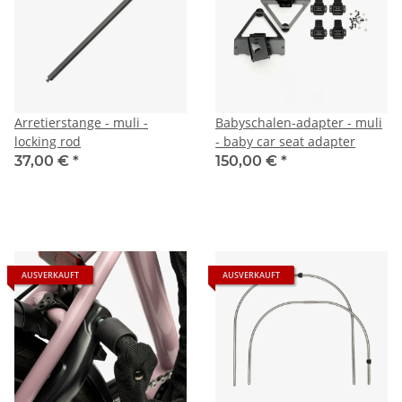
Arretierstange - muli -
Babyschalen-adapter - muli
locking rod
- baby car seat adapter
37,00 €
*
150,00 €
*
AUSVERKAUFT
AUSVERKAUFT