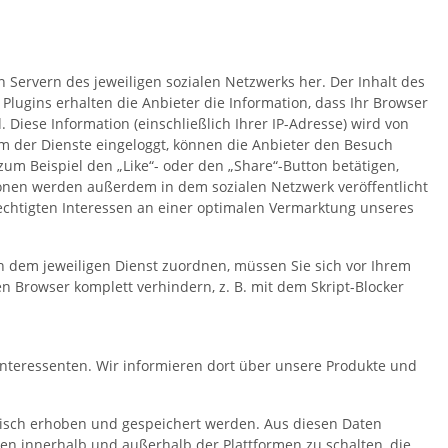
en Servern des jeweiligen sozialen Netzwerks her. Der Inhalt des
Plugins erhalten die Anbieter die Information, dass Ihr Browser
 Diese Information (einschließlich Ihrer IP-Adresse) wird von
nem der Dienste eingeloggt, können die Anbieter den Besuch
zum Beispiel den „Like“- oder den „Share“-Button betätigen,
tionen werden außerdem in dem sozialen Netzwerk veröffentlicht
chtigten Interessen an einer optimalen Vermarktung unseres
n dem jeweiligen Dienst zuordnen, müssen Sie sich vor Ihrem
 Browser komplett verhindern, z. B. mit dem Skript-Blocker
nteressenten. Wir informieren dort über unsere Produkte und
isch erhoben und gespeichert werden. Aus diesen Daten
n innerhalb und außerhalb der Plattformen zu schalten, die