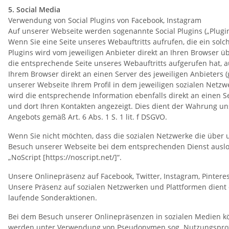
5. Social Media
Verwendung von Social Plugins von Facebook, Instagram
Auf unserer Webseite werden sogenannte Social Plugins („Plugi
Wenn Sie eine Seite unseres Webauftritts aufrufen, die ein solch
Plugins wird vom jeweiligen Anbieter direkt an Ihren Browser üb
die entsprechende Seite unseres Webauftritts aufgerufen hat, auc
Ihrem Browser direkt an einen Server des jeweiligen Anbieters (
unserer Webseite Ihrem Profil in dem jeweiligen sozialen Netzw
wird die entsprechende Information ebenfalls direkt an einen S
und dort Ihren Kontakten angezeigt. Dies dient der Wahrung 
Angebots gemäß Art. 6 Abs. 1 S. 1 lit. f DSGVO.
Wenn Sie nicht möchten, dass die sozialen Netzwerke die über 
Besuch unserer Webseite bei dem entsprechenden Dienst auslogg
„NoScript [https://noscript.net/]“.
Unsere Onlinepräsenz auf Facebook, Twitter, Instagram, Pintere
Unsere Präsenz auf sozialen Netzwerken und Plattformen dient
laufende Sonderaktionen.
Bei dem Besuch unserer Onlinepräsenzen in sozialen Medien k
werden unter Verwendung von Pseudonymen sog. Nutzungsprofile