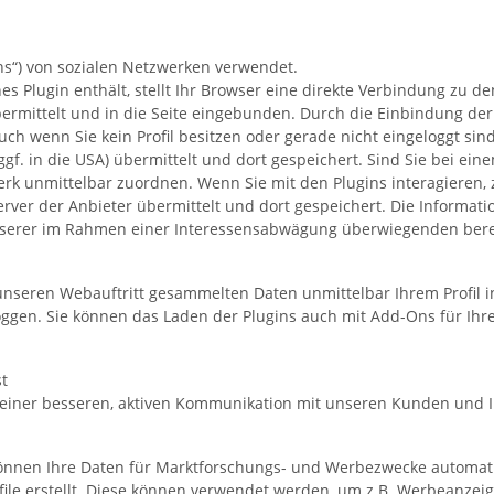
ns“) von sozialen Netzwerken verwendet.
es Plugin enthält, stellt Ihr Browser eine direkte Verbindung zu d
ermittelt und in die Seite eingebunden. Durch die Einbindung der 
h wenn Sie kein Profil besitzen oder gerade nicht eingeloggt sind.
ggf. in die USA) übermittelt und dort gespeichert. Sind Sie bei ei
erk unmittelbar zuordnen. Wenn Sie mit den Plugins interagieren, 
erver der Anbieter übermittelt und dort gespeichert. Die Informa
unserer im Rahmen einer Interessensabwägung überwiegenden bere
unseren Webauftritt gesammelten Daten unmittelbar Ihrem Profil i
en. Sie können das Laden der Plugins auch mit Add-Ons für Ihren
st
 einer besseren, aktiven Kommunikation mit unseren Kunden und I
önnen Ihre Daten für Marktforschungs- und Werbezwecke automat
 erstellt. Diese können verwendet werden, um z.B. Werbeanzeige