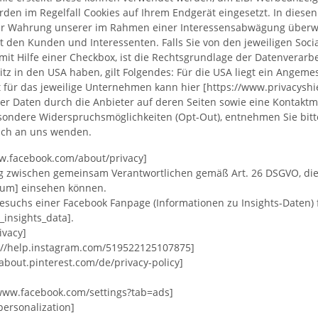
en im Regelfall Cookies auf Ihrem Endgerät eingesetzt. In diese
VO der Wahrung unserer im Rahmen einer Interessensabwägung überw
 den Kunden und Interessenten. Falls Sie von den jeweiligen Soci
it Hilfe einer Checkbox, ist die Rechtsgrundlage der Datenverarbei
itz in den USA haben, gilt Folgendes: Für die USA liegt ein Angem
kat für das jeweilige Unternehmen kann hier [https://www.privacyshi
der Daten durch die Anbieter auf deren Seiten sowie eine Kontaktm
esondere Widerspruchsmöglichkeiten (Opt-Out), entnehmen Sie bitt
sich an uns wenden.
ww.facebook.com/about/privacy]
ng zwischen gemeinsam Verantwortlichen gemäß Art. 26 DSGVO, die 
dum] einsehen können.
uchs einer Facebook Fanpage (Informationen zu Insights-Daten) f
insights_data].
ivacy]
s://help.instagram.com/519522125107875]
/about.pinterest.com/de/privacy-policy]
/www.facebook.com/settings?tab=ads]
/personalization]