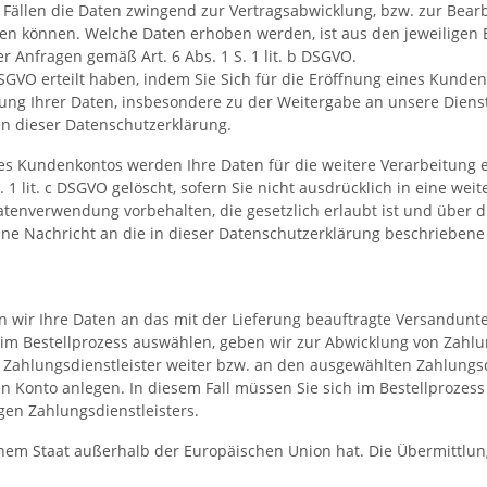
en Fällen die Daten zwingend zur Vertragsabwicklung, bzw. zur Be
en können. Welche Daten erhoben werden, ist aus den jeweiligen 
 Anfragen gemäß Art. 6 Abs. 1 S. 1 lit. b DSGVO.
. a DSGVO erteilt haben, indem Sie Sich für die Eröffnung eines Ku
ng Ihrer Daten, insbesondere zu der Weitergabe an unsere Dienst
en dieser Datenschutzerklärung.
es Kundenkontos werden Ihre Daten für die weitere Verarbeitung 
 lit. c DSGVO gelöscht, sofern Sie nicht ausdrücklich in eine weit
enverwendung vorbehalten, die gesetzlich erlaubt ist und über die
ne Nachricht an die in dieser Datenschutzerklärung beschriebene
en wir Ihre Daten an das mit der Lieferung beauftragte Versandunt
ie im Bestellprozess auswählen, geben wir zur Abwicklung von Zah
te Zahlungsdienstleister weiter bzw. an den ausgewählten Zahlung
ein Konto anlegen. In diesem Fall müssen Sie sich im Bestellproze
gen Zahlungsdienstleisters.
n einem Staat außerhalb der Europäischen Union hat. Die Übermitt