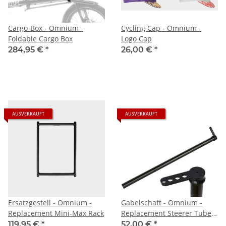
Cargo-Box - Omnium -
Cycling Cap - Omnium -
Foldable Cargo Box
Logo Cap
284,95 €
*
26,00 €
*
AUSVERKAUFT
AUSVERKAUFT
Ersatzgestell - Omnium -
Gabelschaft - Omnium -
Replacement Mini-Max Rack
Replacement Steerer Tube -
Standard
119,95 €
*
52,00 €
*