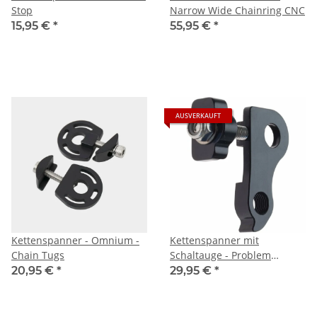
Stop
Narrow Wide Chainring CNC
15,95 €
*
55,95 €
*
AUSVERKAUFT
Kettenspanner - Omnium -
Kettenspanner mit
Chain Tugs
Schaltauge - Problem
Solvers - Chain Tensioner
20,95 €
*
29,95 €
*
with Hanger