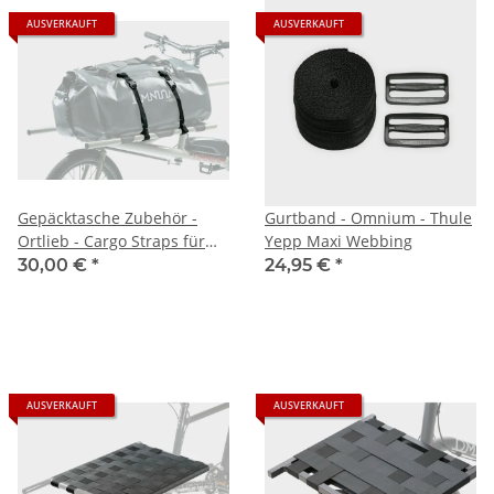
AUSVERKAUFT
AUSVERKAUFT
Gepäcktasche Zubehör -
Gurtband - Omnium - Thule
Ortlieb - Cargo Straps für
Yepp Maxi Webbing
Duffle RC
30,00 €
*
24,95 €
*
AUSVERKAUFT
AUSVERKAUFT