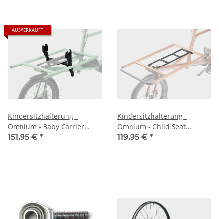
AUSVERKAUFT
Kindersitzhalterung -
Kindersitzhalterung -
Omnium - Baby Carrier
Omnium - Child Seat
Mount
Bracket
151,95 €
*
119,95 €
*