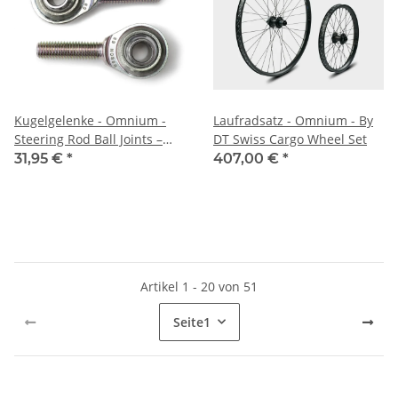
Kugelgelenke - Omnium -
Laufradsatz - Omnium - By
Steering Rod Ball Joints –
DT Swiss Cargo Wheel Set
Paar - 8mm
31,95 €
*
407,00 €
*
Artikel 1 - 20 von 51
Seite
1