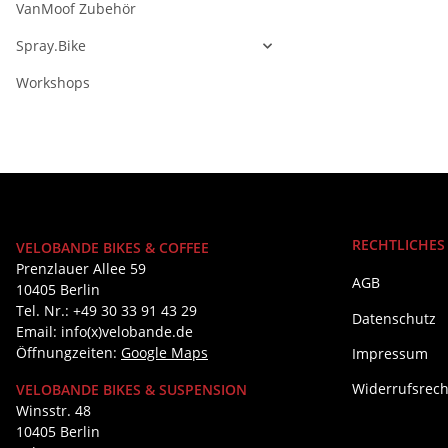
VanMoof Zubehör
Spray.Bike
Workshops
RECHTLICHES
VELOBANDE BIKES & COFFEE
Prenzlauer Allee 59
AGB
10405 Berlin
Tel. Nr.: +49 30 33 91 43 29
Datenschutz
Email: info(x)velobande.de
Öffnungzeiten:
Google Maps
Impressum
Widerrufsrech
VELOBANDE BIKES & SUSPENSION
Winsstr. 48
10405 Berlin