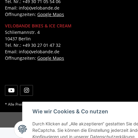
Tel. Nr.: +49 30 71 05 54 06
Email: info(x)velobande.de
Öffnungzeiten:
Google Maps
VELOBANDE BIKES & ICE CREAM
Schliemannstr. 4
10437 Berlin
Tel. Nr.: +49 30 27 01 47 32
Email: info(x)velobande.de
Öffnungzeiten:
Google Maps
* Alle Preise inkl. gesetzlicher USt., zzgl.
Versand
Wie wir Cookies & Co nutzen
Durch Klicken auf „Alle akzeptieren“ gestatten Sie 
ReCaptcha. Sie können die Einstellung jederzeit ände
Konfigurieren
und in unserer
Datenschutzerklärung
.