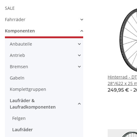
SALE
Fahrräder
Komponenten
Anbauteile
Antrieb
Bremsen
Hinterrad - DT
Gabeln
28"/622 x 25 
Komplettgruppen
Centerlock
249,95 € -
2
Laufräder &
Laufradkomponenten
Felgen
Laufräder