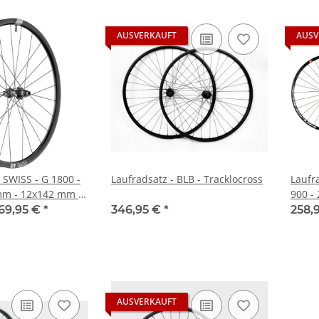
AUSVERKAUFT
AUSV
 SWISS - G 1800 -
Laufradsatz - BLB - Tracklocross
Laufr
mm - 12x142 mm -
900 -
12x10
69,95 €
*
346,95 €
*
258,
HG11 
Cente
AUSVERKAUFT