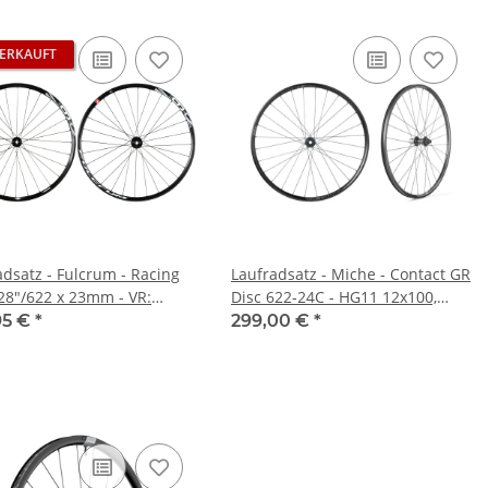
ERKAUFT
adsatz - Fulcrum - Racing
Laufradsatz - Miche - Contact GR
 28"/622 x 23mm - VR:
Disc 622-24C - HG11 12x100,
0mm - HR: 12x142mm -
12x142, Centerlock, tubeless/UST
95 €
*
299,00 €
*
- tubeless ready -
rlock