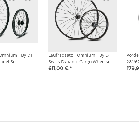
 Omnium - By DT
Laufradsatz - Omnium - By DT
Vorde
heel Set
Swiss Dynamo Cargo Wheelset
28"/6
Cente
611,00 €
*
179,