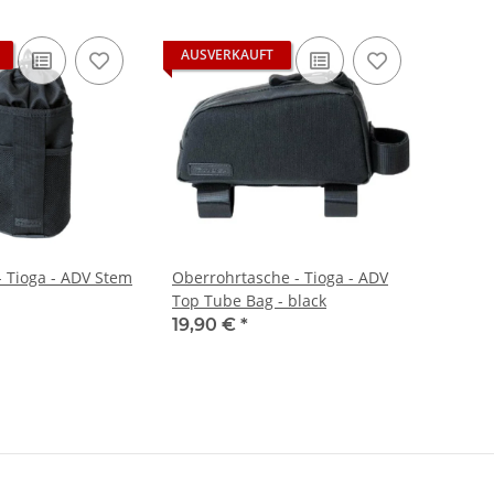
AUSVERKAUFT
- Tioga - ADV Stem
Oberrohrtasche - Tioga - ADV
Top Tube Bag - black
19,90 €
*