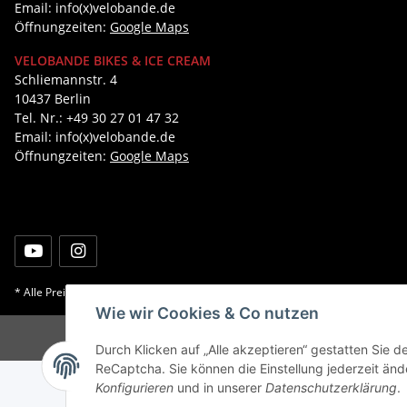
Email: info(x)velobande.de
Öffnungzeiten:
Google Maps
VELOBANDE BIKES & ICE CREAM
Schliemannstr. 4
10437 Berlin
Tel. Nr.: +49 30 27 01 47 32
Email: info(x)velobande.de
Öffnungzeiten:
Google Maps
* Alle Preise inkl. gesetzlicher USt., zzgl.
Versand
Wie wir Cookies & Co nutzen
Durch Klicken auf „Alle akzeptieren“ gestatten Sie 
ReCaptcha. Sie können die Einstellung jederzeit ände
Konfigurieren
und in unserer
Datenschutzerklärung
.