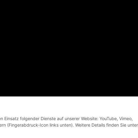
© VELOBANDE Bikes and Coffee
den Einsatz folgender Dienste auf unserer Website: YouTube, Vimeo,
rn (Fingerabdruck-Icon links unten). Weitere Details finden Sie unter