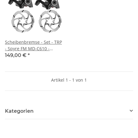
Scheibenbremse - Set - TRP
- Spyre FM MD-C610 -
mechanisch - Flatmount -
149,00 €
*
inkl. 6-Loch Bremsscheibe
160 mm
Artikel 1 - 1 von 1
Kategorien