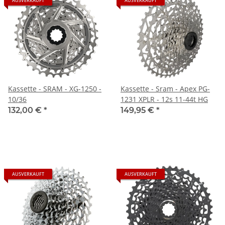
AUSVERKAUFT
AUSVERKAUFT
Kassette - SRAM - XG-1250 -
Kassette - Sram - Apex PG-
10/36
1231 XPLR - 12s 11-44t HG
132,00 €
*
149,95 €
*
AUSVERKAUFT
AUSVERKAUFT