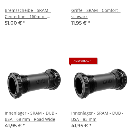
Bremsscheibe - SRAM -
Griffe - SRAM - Comfort -
Centerline - 160mm -
schwarz
Centerlock
51,00 €
*
11,95 €
*
AUSVERKAUFT
Innenlager - SRAM - DUB -
Innenlager - SRAM - DUB -
BSA - 68 mm - Road Wide
BSA - 83 mm
41,95 €
*
41,95 €
*