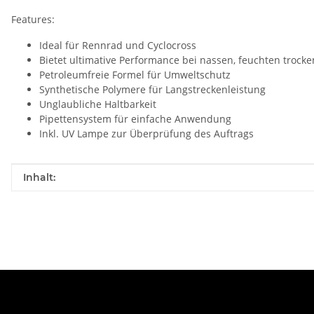
Features:
Ideal für Rennrad und Cyclocross
Bietet ultimative Performance bei nassen, feuchten troc
Petroleumfreie Formel für Umweltschutz
Synthetische Polymere für Langstreckenleistung
Unglaubliche Haltbarkeit
Pipettensystem für einfache Anwendung
Inkl. UV Lampe zur Überprüfung des Auftrags
Produkteigenschaft
Wert
Inhalt: