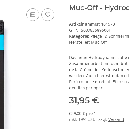
Muc-Off - Hydro
Artikelnummer:
101573
GTIN:
5037835895001
Kategorie:
Pflege- & Schmiermi
Hersteller:
Muc-Off
Das neue Hydrodynamic Lube i
Zusammenarbeit mit dem briti
de la Crème der Kettenschmiers
werden. Auch hier wird dank 
Performance erreicht. Ebenso 
deutlich geringer.
31,95 €
639,00 € pro 1 l
inkl. 19% USt. , zzgl.
Versand