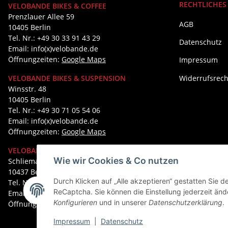
RECHTLICHES
VELOBANDE BIKES & COFFEE
Prenzlauer Allee 59
AGB
10405 Berlin
Tel. Nr.: +49 30 33 91 43 29
Datenschutz
Email: info(x)velobande.de
Öffnungzeiten:
Google Maps
Impressum
Widerrufsrech
VELOBANDE BIKES & SUSPENSION
Winsstr. 48
10405 Berlin
Tel. Nr.: +49 30 71 05 54 06
Email: info(x)velobande.de
Öffnungzeiten:
Google Maps
VELOBANDE BIKES & ICE CREAM
Wie wir Cookies & Co nutzen
Schliemannstr. 4
10437 Berlin
Durch Klicken auf „Alle akzeptieren“ gestatten Sie 
Tel. Nr.: +49 30 27 01 47 32
ReCaptcha. Sie können die Einstellung jederzeit ände
Email: info(x)velobande.de
Konfigurieren
und in unserer
Datenschutzerklärung
.
Öffnungzeiten:
Google Maps
Impressum
|
Datenschutz