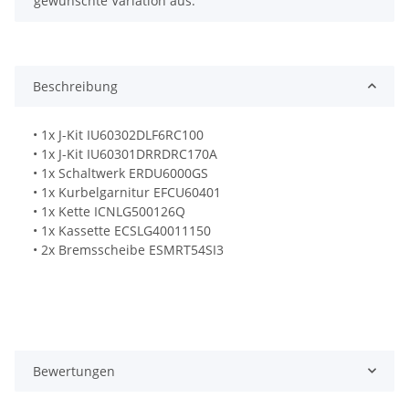
gewünschte Variation aus.
Beschreibung
• 1x J-Kit IU60302DLF6RC100
• 1x J-Kit IU60301DRRDRC170A
• 1x Schaltwerk ERDU6000GS
• 1x Kurbelgarnitur EFCU60401
• 1x Kette ICNLG500126Q
• 1x Kassette ECSLG40011150
• 2x Bremsscheibe ESMRT54SI3
Bewertungen