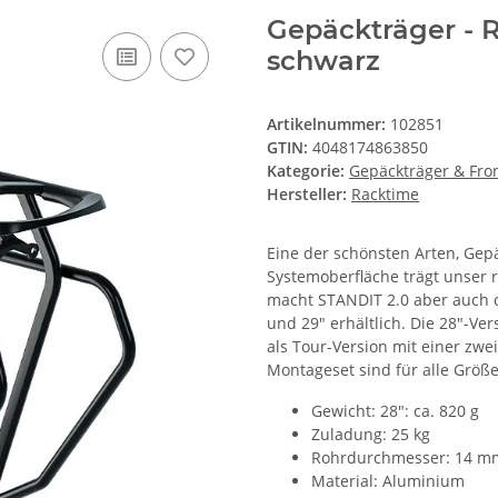
Gepäckträger - Ra
schwarz
Artikelnummer:
102851
GTIN:
4048174863850
Kategorie:
Gepäckträger & Fro
Hersteller:
Racktime
Eine der schönsten Arten, Gepä
Systemoberfläche trägt unser r
macht STANDIT 2.0 aber auch oh
und 29" erhältlich. Die 28"-Ve
als Tour-Version mit einer zw
Montageset sind für alle Größe
Gewicht: 28": ca. 820 g
Zuladung: 25 kg
Rohrdurchmesser: 14 m
Material: Aluminium