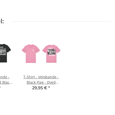
l:
ande -
T-Shirt - Velobande -
d Black
Black Flag - Dyed
Bubble Pink - XL
*
29,95 €
*