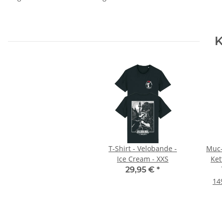
K
T-Shirt - Velobande -
Muc-
Ice Cream - XXS
Ket
29,95 €
*
14