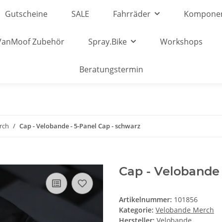
Gutscheine
SALE
Fahrräder
Kompone
VanMoof Zubehör
Spray.Bike
Workshops
Beratungstermin
rch
Cap - Velobande - 5-Panel Cap - schwarz
Cap - Velobande 
Artikelnummer:
101856
Kategorie:
Velobande Merch
Hersteller:
Velobande