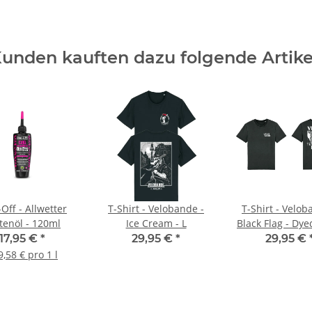
unden kauften dazu folgende Artike
Off - Allwetter
T-Shirt - Velobande -
T-Shirt - Velob
tenöl - 120ml
Ice Cream - L
Black Flag - Dye
Rock - XL
17,95 €
*
29,95 €
*
29,95 €
9,58 € pro 1 l