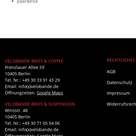
paarweise
RECHTLICHES
VELOBANDE BIKES & COFFEE
Prenzlauer Allee 59
AGB
10405 Berlin
Tel. Nr.: +49 30 33 91 43 29
Datenschutz
Email: info(x)velobande.de
Öffnungzeiten:
Google Maps
Impressum
Widerrufsrech
VELOBANDE BIKES & SUSPENSION
Winsstr. 48
10405 Berlin
Tel. Nr.: +49 30 71 05 54 06
Email: info(x)velobande.de
Öffnungzeiten:
Google Maps