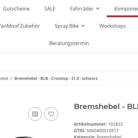
Gutscheine
SALE
Fahrräder
Kompone
VanMoof Zubehör
Spray.Bike
Workshops
Beratungstermin
ebel
Bremshebel - BLB - Crosstop - 31.8 - schwarz
Bremshebel - BLB
Artikelnummer:
102822
GTIN:
5060400510917
Kategorie:
Bremshebel