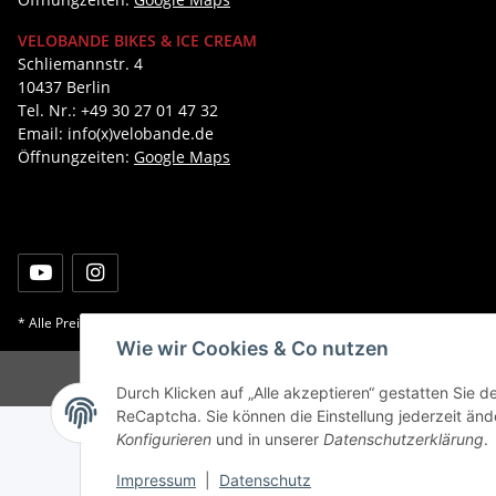
VELOBANDE BIKES & ICE CREAM
Schliemannstr. 4
10437 Berlin
Tel. Nr.: +49 30 27 01 47 32
Email: info(x)velobande.de
Öffnungzeiten:
Google Maps
* Alle Preise inkl. gesetzlicher USt., zzgl.
Versand
Wie wir Cookies & Co nutzen
Durch Klicken auf „Alle akzeptieren“ gestatten Sie 
ReCaptcha. Sie können die Einstellung jederzeit ände
Konfigurieren
und in unserer
Datenschutzerklärung
.
Impressum
|
Datenschutz