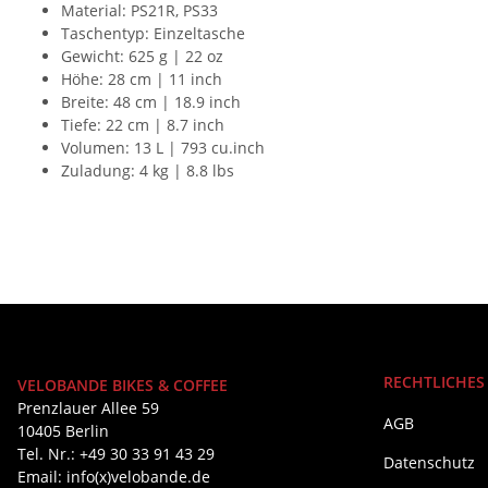
Material: PS21R, PS33
Taschentyp: Einzeltasche
Gewicht: 625 g | 22 oz
Höhe: 28 cm | 11 inch
Breite: 48 cm | 18.9 inch
Tiefe: 22 cm | 8.7 inch
Volumen: 13 L | 793 cu.inch
Zuladung: 4 kg | 8.8 lbs
RECHTLICHES
VELOBANDE BIKES & COFFEE
Prenzlauer Allee 59
AGB
10405 Berlin
Tel. Nr.: +49 30 33 91 43 29
Datenschutz
Email: info(x)velobande.de