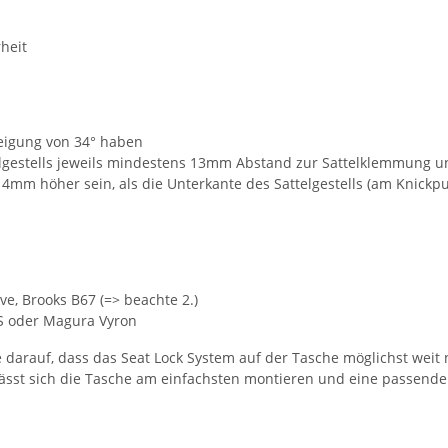
rheit
teigung von 34° haben
lgestells jeweils mindestens 13mm Abstand zur Sattelklemmung 
14mm höher sein, als die Unterkante des Sattelgestells (am Knick
ve, Brooks B67 (=> beachte 2.)
XS oder Magura Vyron
arauf, dass das Seat Lock System auf der Tasche möglichst weit na
ässt sich die Tasche am einfachsten montieren und eine passende 