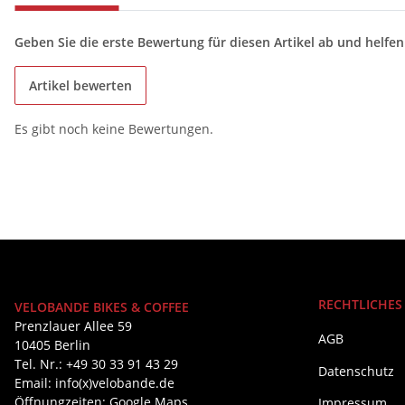
Geben Sie die erste Bewertung für diesen Artikel ab und helfe
Artikel bewerten
Es gibt noch keine Bewertungen.
RECHTLICHES
VELOBANDE BIKES & COFFEE
Prenzlauer Allee 59
AGB
10405 Berlin
Tel. Nr.: +49 30 33 91 43 29
Datenschutz
Email: info(x)velobande.de
Öffnungzeiten:
Google Maps
Impressum