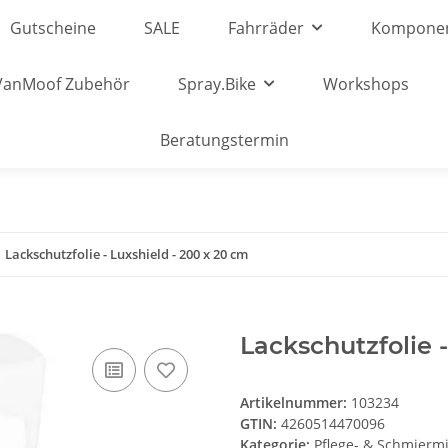
Gutscheine
SALE
Fahrräder
Kompone
VanMoof Zubehör
Spray.Bike
Workshops
Beratungstermin
Lackschutzfolie - Luxshield - 200 x 20 cm
Lackschutzfolie 
Artikelnummer:
103234
GTIN:
4260514470096
Kategorie:
Pflege- & Schmiermi