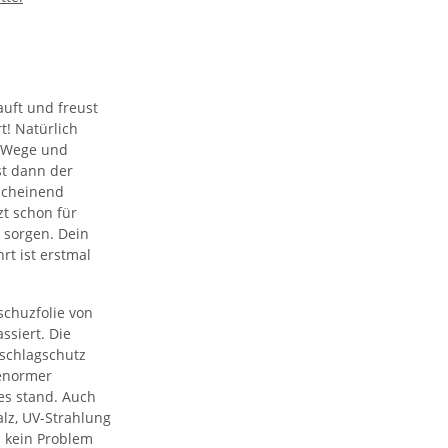
auft und freust
t! Natürlich
e Wege und
st dann der
scheinend
zt schon für
 sorgen. Dein
rt ist erstmal
schuzfolie von
ssiert. Die
nschlagschutz
 enormer
es stand. Auch
Salz, UV-Strahlung
n kein Problem