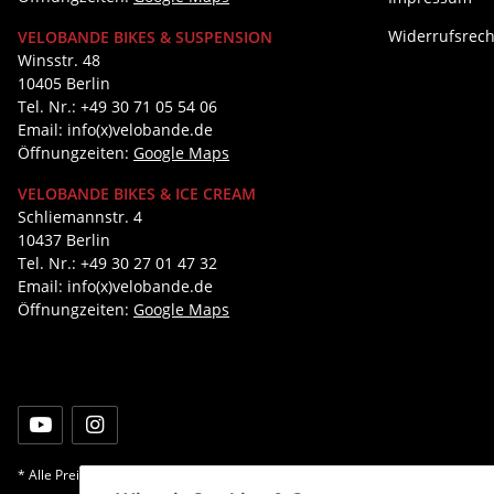
Widerrufsrech
VELOBANDE BIKES & SUSPENSION
Winsstr. 48
10405 Berlin
Tel. Nr.: +49 30 71 05 54 06
Email: info(x)velobande.de
Öffnungzeiten:
Google Maps
VELOBANDE BIKES & ICE CREAM
Schliemannstr. 4
10437 Berlin
Tel. Nr.: +49 30 27 01 47 32
Email: info(x)velobande.de
Öffnungzeiten:
Google Maps
* Alle Preise inkl. gesetzlicher USt., zzgl.
Versand