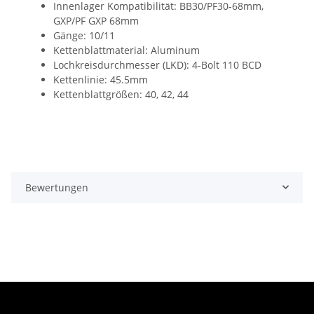
Innenlager Kompatibilität: BB30/PF30-68mm,
GXP/PF GXP 68mm
Gänge: 10/11
Kettenblattmaterial: Aluminum
Lochkreisdurchmesser (LKD): 4-Bolt 110 BCD
Kettenlinie: 45.5mm
Kettenblattgrößen: 40, 42, 44
Bewertungen