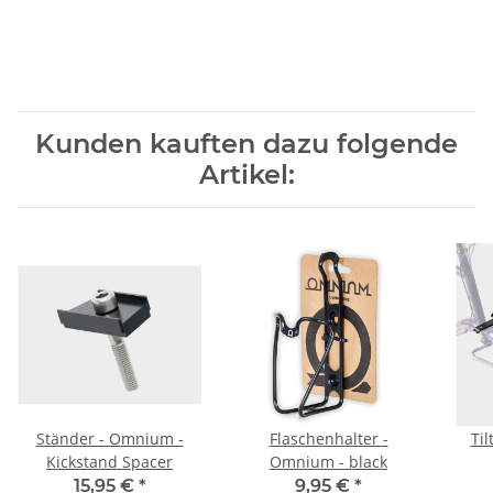
Kunden kauften dazu folgende
Artikel:
Ständer - Omnium -
Flaschenhalter -
Til
Kickstand Spacer
Omnium - black
15,95 €
*
9,95 €
*