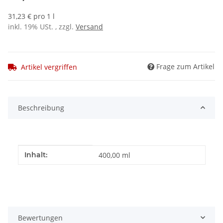
31,23 € pro 1 l
inkl. 19% USt. , zzgl.
Versand
Frage zum Artikel
Artikel vergriffen
Beschreibung
Produkteigenschaft
Wert
Inhalt:
400,00 ml
Bewertungen