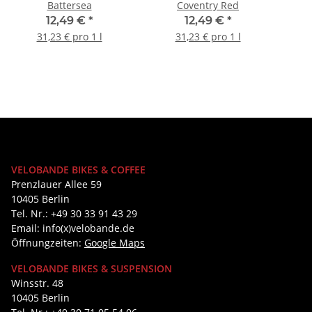
Battersea
Coventry Red
12,49 €
*
12,49 €
*
31,23 € pro 1 l
31,23 € pro 1 l
VELOBANDE BIKES & COFFEE
Prenzlauer Allee 59
10405 Berlin
Tel. Nr.: +49 30 33 91 43 29
Email: info(x)velobande.de
Öffnungzeiten:
Google Maps
VELOBANDE BIKES & SUSPENSION
Winsstr. 48
10405 Berlin