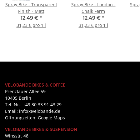
Spray.Bike - Transparent
Spray.Bike - London -
Spra
Finish - Matt
Chalk Farm
12,49 €
*
12,49 €
*
31,23 € pro 1 l
31,23 € pro 1 l
VELOBANDE BIKES & COFFEE
Prenzlauer Allee 59
10405 Berlin
Tel. Nr.: +49 30 33 91 43 29
Email: info(x)velobande.de
Öffnungzeiten:
Google Maps
VELOBANDE BIKES & SUSPENSION
Winsstr. 48