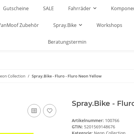
Gutscheine
SALE
Fahrräder
Kompone
VanMoof Zubehör
Spray.Bike
Workshops
Beratungstermin
eon Collection
Spray.Bike - Fluro - Fluro Neon Yellow
Spray.Bike - Flur
Artikelnummer:
100766
GTIN:
5201569148676
Kategorie:
Neon Collection