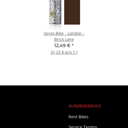
Spray.Bike - London -
Brick Lane
12,49 €
*
31,23 € pro 1 l
KUNDENSERVICE
Rent Bikes
Service Termin