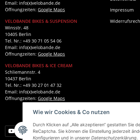
Email: info(x)velobande.de
Öffnungzeiten:
Google Maps
Impressum
Widerrufsrech
VELOBANDE BIKES & SUSPENSION
Winsstr. 48
10405 Berlin
Tel. Nr.: +49 30 71 05 54 06
Email: info(x)velobande.de
Öffnungzeiten:
Google Maps
VELOBANDE BIKES & ICE CREAM
Schliemannstr. 4
10437 Berlin
Tel. Nr.: +49 30 27 01 47 32
Email: info(x)velobande.de
Öffnungzeiten:
Google Maps
Wie wir Cookies & Co nutzen
Durch Klicken auf „Alle akzeptieren“ gestatten Sie 
ReCaptcha. Sie können die Einstellung jederzeit ände
Konfigurieren
und in unserer
Datenschutzerklärung
.