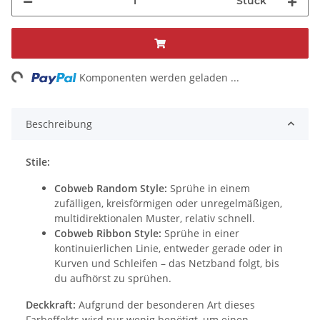
Stück
ng...
Komponenten werden geladen ...
Beschreibung
Stile:
Cobweb Random Style:
Sprühe in einem
zufälligen, kreisförmigen oder unregelmäßigen,
multidirektionalen Muster, relativ schnell.
Cobweb Ribbon Style:
Sprühe in einer
kontinuierlichen Linie, entweder gerade oder in
Kurven und Schleifen – das Netzband folgt, bis
du aufhörst zu sprühen.
Deckkraft:
Aufgrund der besonderen Art dieses
Farbeffekts wird nur wenig benötigt, um einen