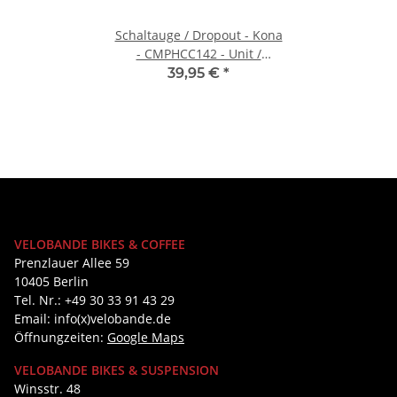
Schaltauge / Dropout - Kona
- CMPHCC142 - Unit /
Shonky / Honzo
39,95 €
*
VELOBANDE BIKES & COFFEE
Prenzlauer Allee 59
10405 Berlin
Tel. Nr.: +49 30 33 91 43 29
Email: info(x)velobande.de
Öffnungzeiten:
Google Maps
VELOBANDE BIKES & SUSPENSION
Winsstr. 48