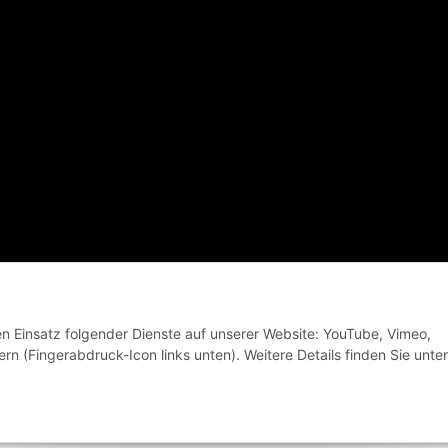
© VELOBANDE Bikes and Coffee
den Einsatz folgender Dienste auf unserer Website: YouTube, Vimeo,
rn (Fingerabdruck-Icon links unten). Weitere Details finden Sie unter