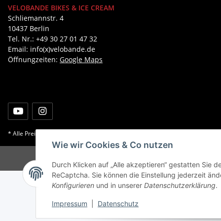
VELOBANDE BIKES & ICE CREAM
Schliemannstr. 4
10437 Berlin
Tel. Nr.: +49 30 27 01 47 32
Email: info(x)velobande.de
Öffnungzeiten:
Google Maps
* Alle Preise inkl. gesetzlicher USt., zzgl.
Versand
Wie wir Cookies & Co nutzen
Durch Klicken auf „Alle akzeptieren“ gestatten Sie 
ReCaptcha. Sie können die Einstellung jederzeit ände
Konfigurieren
und in unserer
Datenschutzerklärung
.
Impressum
|
Datenschutz