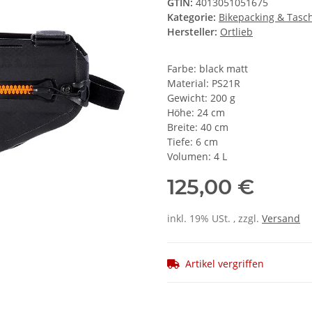
GTIN:
4013051051675
Kategorie:
Bikepacking & Tasc
Hersteller:
Ortlieb
Farbe: black matt
Material: PS21R
Gewicht: 200 g
Höhe: 24 cm
Breite: 40 cm
Tiefe: 6 cm
Volumen: 4 L
125,00 €
inkl. 19% USt. , zzgl.
Versand
Artikel vergriffen