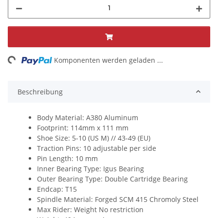
ng...
Komponenten werden geladen ...
Beschreibung
Body Material:
A380 Aluminum
Footprint:
114mm x 111 mm
Shoe Size:
5-10 (US M) // 43-49 (EU)
Traction Pins:
10 adjustable per side
Pin Length:
10 mm
Inner Bearing Type:
Igus Bearing
Outer Bearing Type:
Double Cartridge Bearing
Endcap:
T15
Spindle Material:
Forged SCM 415 Chromoly Steel
Max Rider: Weight
No restriction