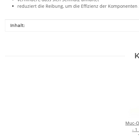
reduziert die Reibung, um die Effizienz der Komponenten
Produkteigenschaft
Wert
Inhalt:
K
Muc-Of
- 1