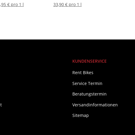
Reinigungsbü
,95 € pro 1 l
33,90 € pro 1 l
KUNDENSERVICE
Rent Bikes
Service Termin
Beratungstermin
t
Versandinformationen
Sitemap