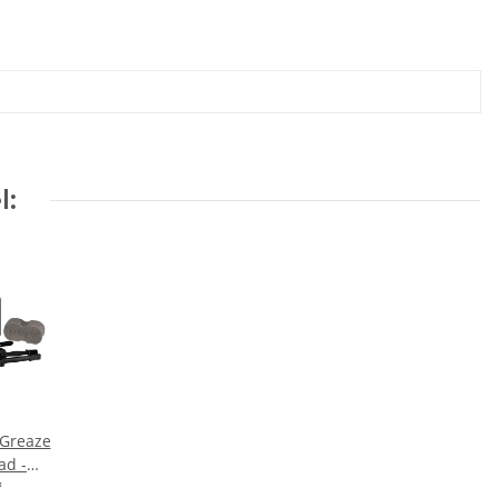
l:
 Greaze
ad -
e +
*