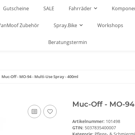
Gutscheine
SALE
Fahrräder
Kompone
VanMoof Zubehör
Spray.Bike
Workshops
Beratungstermin
Muc-Off - MO-94 - Multi-Use Spray - 400ml
Muc-Off - MO-94 
Artikelnummer:
101498
GTIN:
5037835400007
Kategorie:
Pflege- & Schmiermi