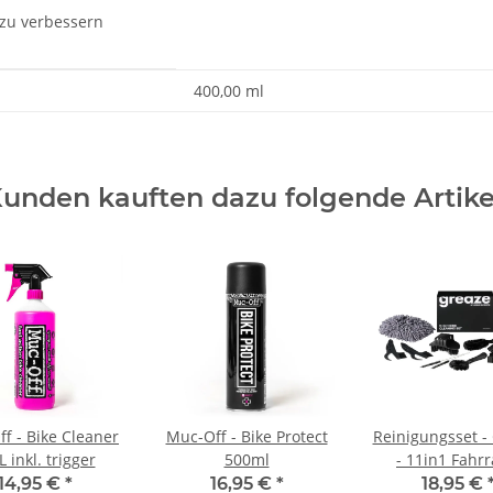
 zu verbessern
400,00 ml
unden kauften dazu folgende Artike
f - Bike Cleaner
Muc-Off - Bike Protect
Reinigungsset -
 L inkl. trigger
500ml
- 11in1 Fahrr
Kettenbürst
14,95 €
*
16,95 €
*
18,95 €