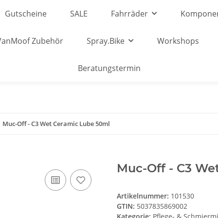
Gutscheine
SALE
Fahrräder
Kompone
VanMoof Zubehör
Spray.Bike
Workshops
Beratungstermin
Muc-Off - C3 Wet Ceramic Lube 50ml
Muc-Off - C3 We
Artikelnummer:
101530
GTIN:
5037835869002
Kategorie:
Pflege- & Schmiermi