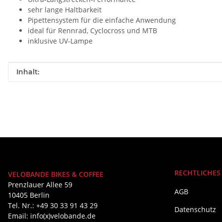
sehr lange Haltbarkeit
Pipettensystem für die einfache Anwendung
ideal für Rennrad, Cyclocross und MTB
inklusive UV-Lampe
Produkteigenschaft
Wert
Inhalt:
RECHTLICHES
VELOBANDE BIKES & COFFEE
Prenzlauer Allee 59
AGB
10405 Berlin
Tel. Nr.: +49 30 33 91 43 29
Datenschutz
Email: info(x)velobande.de