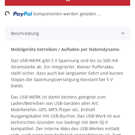
ng...
Komponenten werden geladen ...
Beschreibung
Mobilgeräte betreiben / Aufladen per Nabendynamo.
Das USB-WERK gibt 5 V Spannung und bis zu 500 mA
Stromstärke ab. Ein integrierter, kleiner Pufferakku
stellt sicher, dass auch bei langsamer Fahrt und kurzen
Stopps die Spannungsversorgung konstant bei 5 V
bleibt.
Das USB-WERK ist damit bestens geeignet zum
Laden/Betreiben von USB-Geräten aller Art:
Mobiltelefon, GPS, MP3-Player etc. Enthält
Ausgangskabel mit USB-Buchse. Das USB-Werk ist aus
technischen Gründen nur bedingt mit dem IQ-X
kompatibel. Der interne Akku des USB-Werkes entlädt
sich, auch wenn kein Endgerät angeschlossen ist. Zum