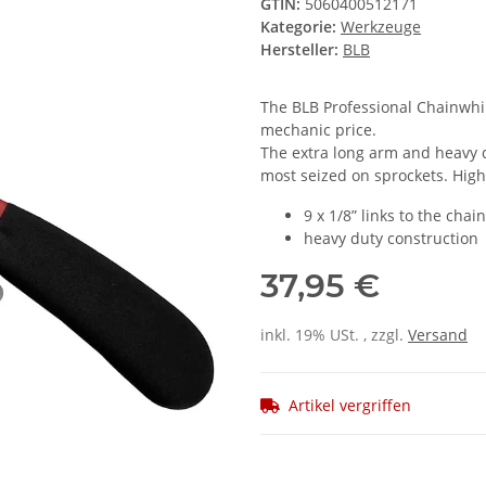
GTIN:
5060400512171
Kategorie:
Werkzeuge
Hersteller:
BLB
The BLB Professional Chainwhip
mechanic price.
The extra long arm and heavy d
most seized on sprockets. Highl
9 x 1/8” links to the chain
heavy duty construction
37,95 €
inkl. 19% USt. , zzgl.
Versand
Artikel vergriffen