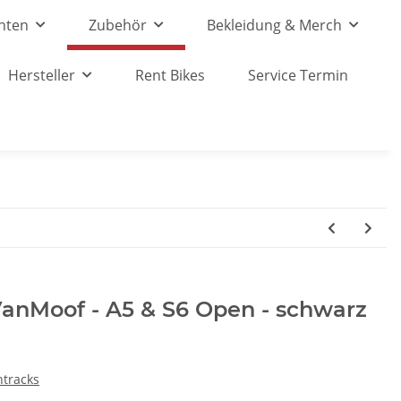
nten
Zubehör
Bekleidung & Merch
Hersteller
Rent Bikes
Service Termin
VanMoof - A5 & S6 Open - schwarz
ntracks