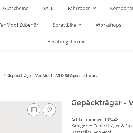
Gutscheine
SALE
Fahrräder
Kompone
VanMoof Zubehör
Spray.Bike
Workshops
Beratungstermin
s
Gepäckträger - VanMoof - A5 & S6 Open - schwarz
Gepäckträger - 
Artikelnummer:
103448
Kategorie:
Gepäckträger & Fro
Hersteller:
VanMoof