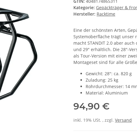
GTIN:
4048174865311
Kategorie:
Gepäckträger & Fro
Hersteller:
Racktime
Eine der schönsten Arten, Gepä
Systemoberfläche trägt unser r
macht STANDIT 2.0 aber auch oh
und 29" erhältlich. Die 28"-Ve
als Tour-Version mit einer zw
Montageset sind für alle Größe
Gewicht: 28": ca. 820 g
Zuladung: 25 kg
Rohrdurchmesser: 14 m
Material: Aluminium
94,90 €
inkl. 19% USt. , zzgl.
Versand