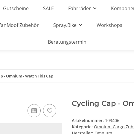
Gutscheine
SALE
Fahrräder
Kompone
VanMoof Zubehör
Spray.Bike
Workshops
Beratungstermin
ap - Omnium - Watch This Cap
Cycling Cap - O
Artikelnummer:
103406
Kategorie:
Omnium Cargo Zub
Hersteller:
Omnium